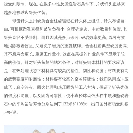
径受到限制。现在, 在很多中性及脆性岩石条件下, 片状钎头正越来
越多地被球齿钎头代替。
球齿钎头是用硬质合金柱齿镶嵌在钎头体上组成，钎头布齿自
由, 可根据凿孔直径和破岩负荷小, 合理确定边、中齿数目和位置, 其
钎头直径不受限制。而且因其是多点破碎, 破岩效率更高, 既可有效
地消除破岩盲区, 又避免了岩屑的重复破碎。合金柱齿典型硬度更高,
其不磨寿命更长, 重磨工作量小, 这点在采掘的作业条件下显示了较
高的价值。针对钎头苛刻的钻岩条件，对钎头钢体材料的要求应该
是：在热处理状态下材料具有较高的塑性、韧性和硬度；材料要有高
的疲劳强度和耐磨性；材料要有较高的空冷淬硬性；我们采用热冲压
成形，真空淬火、回火处理和热压固齿的工艺方法，保证了钎头壳体
的强度和硬度，以及固齿可靠性，使小直径球齿钎头在中硬和坚硬岩
石中的平均凿岩寿命分别达到了132米和108米，出口国外市场受到客
户好评。