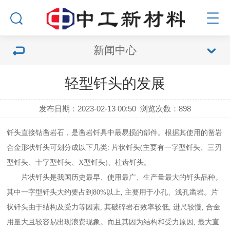
新闻中心
轻型钎头的发展
发布日期：2023-02-13 00:50
浏览次数：
898
钎头直接钻凿岩石，是凿岩钎具中最易损的部件。根据其使用的凿岩
合金形状钎头可划分成以下几类: 片状钎头(主要有一字型钎头、三刃
型钎头、十字型钎头、X型钎头)、柱齿钎头。
片状钎头是我国历史最早、使用最广、生产量最大的钎头品种。
其中一字型钎头大约要占到80%以上, 主要用于小孔、浅孔凿岩。片
状钎头由于结构及受力等因素, 其破碎岩石效率较低, 进尺较慢, 合金
用量大且较容易出现浪费现象。而且其因为结构和受力原因, 最大直