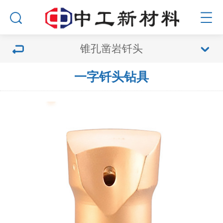
锥孔凿岩钎头
一字钎头钻具